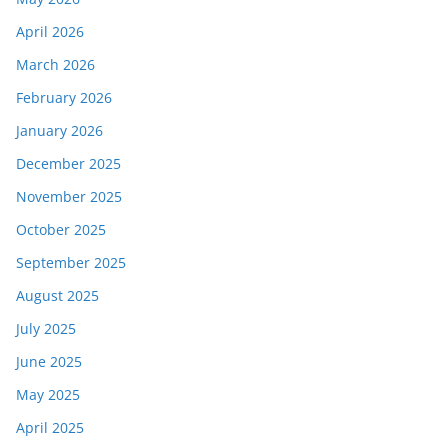
April 2026
March 2026
February 2026
January 2026
December 2025
November 2025
October 2025
September 2025
August 2025
July 2025
June 2025
May 2025
April 2025