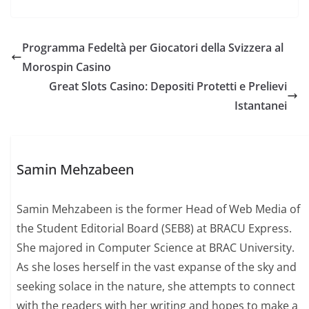
Programma Fedeltà per Giocatori della Svizzera al
Morospin Casino
Great Slots Casino: Depositi Protetti e Prelievi
Istantanei
Samin Mehzabeen
Samin Mehzabeen is the former Head of Web Media of
the Student Editorial Board (SEB8) at BRACU Express.
She majored in Computer Science at BRAC University.
As she loses herself in the vast expanse of the sky and
seeking solace in the nature, she attempts to connect
with the readers with her writing and hopes to make a