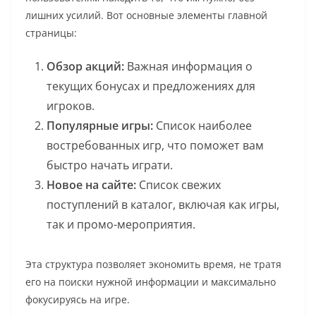
лишних усилий. Вот основные элементы главной
страницы:
Обзор акций:
Важная информация о
текущих бонусах и предложениях для
игроков.
Популярные игры:
Список наиболее
востребованных игр, что поможет вам
быстро начать играти.
Новое на сайте:
Список свежих
поступлений в каталог, включая как игры,
так и промо-мероприятия.
Эта структура позволяет экономить время, не тратя
его на поиски нужной информации и максимально
фокусируясь на игре.