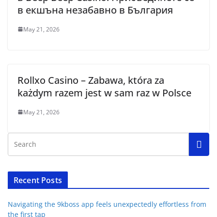
в екшъна незабавно в България
May 21, 2026
Rollxo Casino – Zabawa, która za
każdym razem jest w sam raz w Polsce
May 21, 2026
Recent Posts
Navigating the 9kboss app feels unexpectedly effortless from
the first tap