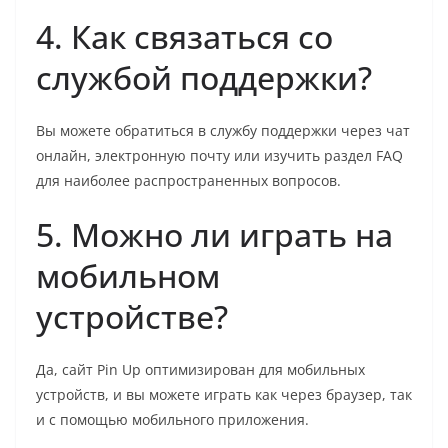
4. Как связаться со
службой поддержки?
Вы можете обратиться в службу поддержки через чат
онлайн, электронную почту или изучить раздел FAQ
для наиболее распространенных вопросов.
5. Можно ли играть на
мобильном
устройстве?
Да, сайт Pin Up оптимизирован для мобильных
устройств, и вы можете играть как через браузер, так
и с помощью мобильного приложения.