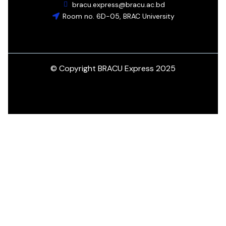
bracu.express@bracu.ac.bd
Room no. 6D-05, BRAC University
© Copyright BRACU Express 2025