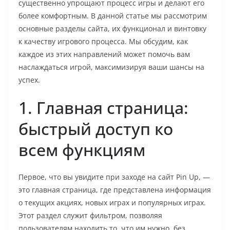
существенно упрощают процесс игры и делают его
более комфортным. В данной статье мы рассмотрим
основные разделы сайта, их функционал и винтовку
к качеству игрового процесса. Мы обсудим, как
каждое из этих направлений может помочь вам
наслаждаться игрой, максимизируя ваши шансы на
успех.
1. Главная страница:
быстрый доступ ко
всем функциям
Первое, что вы увидите при заходе на сайт Pin Up, —
это главная страница, где представлена информация
о текущих акциях, новых играх и популярных играх.
Этот раздел служит фильтром, позволяя
пользователям находить то, что им нужно, без