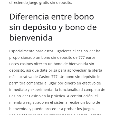
ofreciendo juego gratis sin depósito.
Diferencia entre bono
sin depósito y bono de
bienvenida
Especialmente para estos jugadores el casino 777 ha
proporcionado un bono sin depósito de 777 euros.
Pocos casinos ofrecen un bono de bienvenida sin
depósito, así que date prisa para aprovechar la oferta
más lucrativa de Casino 777. Un bono sin depósito le
permitirá comenzar a jugar por dinero en efectivo de
inmediato y experimentar la funcionalidad completa de
Casino 777 Casino en la práctica. A continuación, el
miembro registrado en el sistema recibe un bono de
bienvenida y puede proceder a probar los juegos.