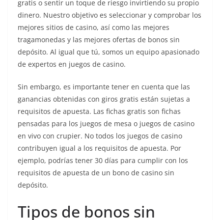
gratis o sentir un toque de riesgo invirtiendo su propio
dinero. Nuestro objetivo es seleccionar y comprobar los
mejores sitios de casino, así como las mejores
tragamonedas y las mejores ofertas de bonos sin
depósito. Al igual que tú, somos un equipo apasionado
de expertos en juegos de casino.
Sin embargo, es importante tener en cuenta que las
ganancias obtenidas con giros gratis están sujetas a
requisitos de apuesta. Las fichas gratis son fichas
pensadas para los juegos de mesa o juegos de casino
en vivo con crupier. No todos los juegos de casino
contribuyen igual a los requisitos de apuesta. Por
ejemplo, podrías tener 30 días para cumplir con los
requisitos de apuesta de un bono de casino sin
depósito.
Tipos de bonos sin