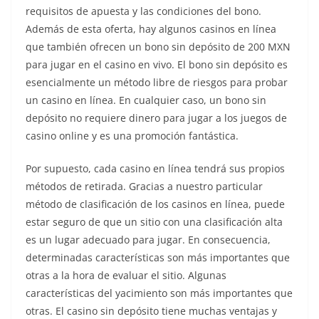
requisitos de apuesta y las condiciones del bono.
Además de esta oferta, hay algunos casinos en línea
que también ofrecen un bono sin depósito de 200 MXN
para jugar en el casino en vivo. El bono sin depósito es
esencialmente un método libre de riesgos para probar
un casino en línea. En cualquier caso, un bono sin
depósito no requiere dinero para jugar a los juegos de
casino online y es una promoción fantástica.
Por supuesto, cada casino en línea tendrá sus propios
métodos de retirada. Gracias a nuestro particular
método de clasificación de los casinos en línea, puede
estar seguro de que un sitio con una clasificación alta
es un lugar adecuado para jugar. En consecuencia,
determinadas características son más importantes que
otras a la hora de evaluar el sitio. Algunas
características del yacimiento son más importantes que
otras. El casino sin depósito tiene muchas ventajas y