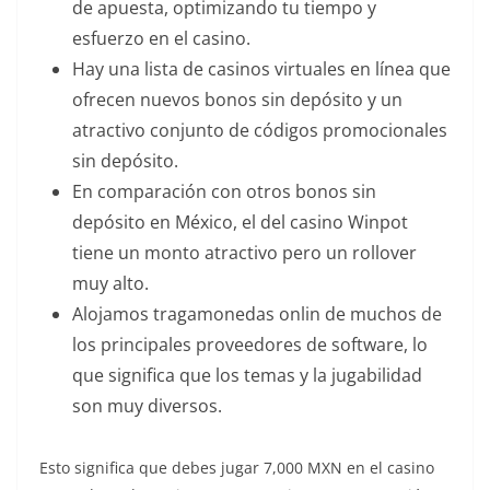
de apuesta, optimizando tu tiempo y
esfuerzo en el casino.
Hay una lista de casinos virtuales en línea que
ofrecen nuevos bonos sin depósito y un
atractivo conjunto de códigos promocionales
sin depósito.
En comparación con otros bonos sin
depósito en México, el del casino Winpot
tiene un monto atractivo pero un rollover
muy alto.
Alojamos tragamonedas onlin de muchos de
los principales proveedores de software, lo
que significa que los temas y la jugabilidad
son muy diversos.
Esto significa que debes jugar 7,000 MXN en el casino