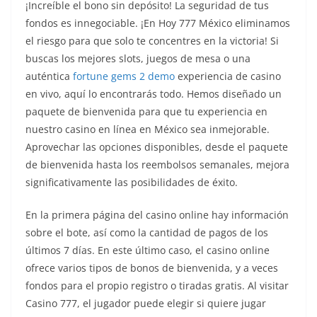
¡Increíble el bono sin depósito! La seguridad de tus
fondos es innegociable. ¡En Hoy 777 México eliminamos
el riesgo para que solo te concentres en la victoria! Si
buscas los mejores slots, juegos de mesa o una
auténtica
fortune gems 2 demo
experiencia de casino
en vivo, aquí lo encontrarás todo. Hemos diseñado un
paquete de bienvenida para que tu experiencia en
nuestro casino en línea en México sea inmejorable.
Aprovechar las opciones disponibles, desde el paquete
de bienvenida hasta los reembolsos semanales, mejora
significativamente las posibilidades de éxito.
En la primera página del casino online hay información
sobre el bote, así como la cantidad de pagos de los
últimos 7 días. En este último caso, el casino online
ofrece varios tipos de bonos de bienvenida, y a veces
fondos para el propio registro o tiradas gratis. Al visitar
Casino 777, el jugador puede elegir si quiere jugar