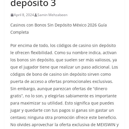
depósito 3
April 8, 2024
Samin Mehzabeen
Casinos con Bonos Sin Depósito México 2026 Guía
Completa
Por encima de todo, los códigos de casino sin depósito
le ofrecen flexibilidad. Como su nombre indica, activan
los bonos sin depósito, que suelen ser más valiosos, ya
que el jugador tiene que realizar un paso adicional. Los
códigos de bono de casino sin depósito sirven como
puerta de acceso a ofertas promocionales exclusivas.
Sin embargo, aunque parezcan ofertas de “dinero
gratis”, no lo son, y elegirlas sabiamente es importante
para maximizar su utilidad. Esto significa que puedes
jugar y quedarte con tus pagos si ganas sin gastar un
centavo; ninguna otra promoción ofrece este beneficio.
No olvides aprovechar la oferta exclusiva de MEXSWIN y