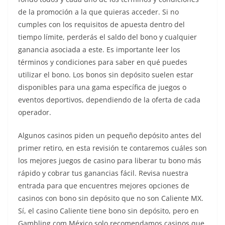
de la promoción a la que quieras acceder. Si no
cumples con los requisitos de apuesta dentro del
tiempo límite, perderás el saldo del bono y cualquier
ganancia asociada a este. Es importante leer los
términos y condiciones para saber en qué puedes
utilizar el bono. Los bonos sin depósito suelen estar
disponibles para una gama específica de juegos o
eventos deportivos, dependiendo de la oferta de cada
operador.
Algunos casinos piden un pequeño depósito antes del
primer retiro, en esta revisión te contaremos cuáles son
los mejores juegos de casino para liberar tu bono más
rápido y cobrar tus ganancias fácil. Revisa nuestra
entrada para que encuentres mejores opciones de
casinos con bono sin depósito que no son Caliente MX.
Sí, el casino Caliente tiene bono sin depósito, pero en
Gambling.com México solo recomendamos casinos que