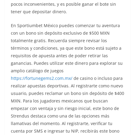
pocos inconvenientes, y es posible ganar el bote sin
tener que depositar dinero.
En Sportiumbet México puedes comenzar tu aventura
con un bono sin depósito exclusivo de $500 MXN
totalmente gratis. Recuerda siempre revisar los
términos y condiciones, ya que este bono está sujeto a
requisitos de apuesta antes de poder retirar las
ganancias. Puedes utilizar este dinero para explorar su
amplio catálogo de juegos
https://fortunegems2.com.mx/
de casino o incluso para
realizar apuestas deportivas. Al registrarte como nuevo
usuario, puedes reclamar un bono sin depósito de $400
MXN. Para los jugadores mexicanos que buscan
empezar con ventaja y sin riesgo inicial, este bono de
Strendus destaca como una de las opciones más
llamativas del momento. Al registrarte, verificar tu
cuenta por SMS e ingresar tu NIP, recibirás este bono