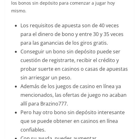
los bonos sin depósito para comenzar a jugar hoy
mismo.
Los requisitos de apuesta son de 40 veces
para el dinero de bono y entre 30 y 35 veces
para las ganancias de los giros gratis.
Conseguir un bono sin depósito puede ser
cuestión de registrarte, recibir el crédito y
probar suerte en casinos o casas de apuestas
sin arriesgar un peso.
Además de los juegos de casino en línea ya
mencionados, las ofertas de juego no acaban
allí para Brazino777.
Pero hay otro bono sin depósito interesante
que se puede obtener en casinos en línea
confiables.
Con su ayuda, puedes aumentar