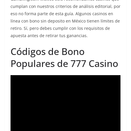
cumplan con nuestros criterios de análisis editorial, por
eso no forma parte de esta guía. Algunos casinos en
línea con bono sin deposito en México tienen límites de
retiro. Sí, pero debes cumplir con los requisitos de
apuesta antes de retirar tus ganancias.
Códigos de Bono
Populares de 777 Casino