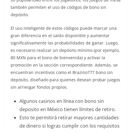
también permiten el uso de códigos de bono sin
depósito.
El uso inteligente de estos códigos puede marcar una
gran diferencia en el saldo disponible y aumentar
significativamente las probabilidades de ganar. Luego,
es necesario realizar un depósito mínimo (por ejemplo,
80 MXN para el bono de bienvenida) y activar la
promoción en la sección correspondiente. Además, se
encuentran incentivos como el Brazino777 bono sin
depósito, diseñado para quienes desean probar juegos
sin arriesgar fondos propios.
Algunos casinos en línea con bono sin
deposito en México tienen límites de retiro.
Esto te permitirá retirar mayores cantidades
de dinero si logras cumplir con los requisitos