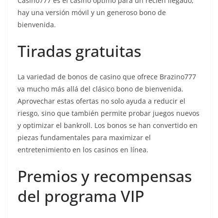
Casino777 es el casino óptimo para un recién llegado,
hay una versión móvil y un generoso bono de
bienvenida.
Tiradas gratuitas
La variedad de bonos de casino que ofrece Brazino777
va mucho más allá del clásico bono de bienvenida.
Aprovechar estas ofertas no solo ayuda a reducir el
riesgo, sino que también permite probar juegos nuevos
y optimizar el bankroll. Los bonos se han convertido en
piezas fundamentales para maximizar el
entretenimiento en los casinos en línea.
Premios y recompensas
del programa VIP