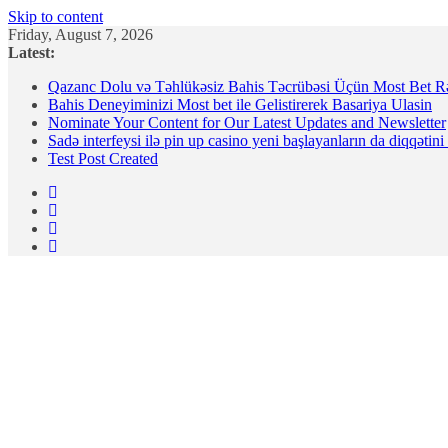
Skip to content
Friday, August 7, 2026
Latest:
Qazanc Dolu və Təhlükəsiz Bahis Təcrübəsi Üçün Most Bet Rəhb
Bahis Deneyiminizi Most bet ile Gelistirerek Basariya Ulasin
Nominate Your Content for Our Latest Updates and Newsletter
Sadə interfeysi ilə pin up casino yeni başlayanların da diqqətini
Test Post Created