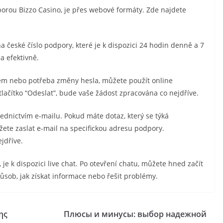
dporou Bizzo Casino, je přes webové formáty. Zde najdete
 české číslo podpory, které je k dispozici 24 hodin denně a 7
a efektivně.
čtem nebo potřeba změny hesla, můžete použít online
tlačítko “Odeslat”, bude vaše žádost zpracována co nejdříve.
ednictvím e-mailu. Pokud máte dotaz, který se týká
žete zaslat e-mail na specifickou adresu podpory.
jdříve.
 je k dispozici live chat. Po otevření chatu, můžete hned začít
působ, jak získat informace nebo řešit problémy.
ης
Плюсы и минусы: выбор надежной