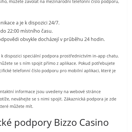
ího, můžete zavolat na mezinárodní telefonní číslo podporu,
ikace a je k dispozici 24/7.
do 22:00 místního času.
 odpovědi obvykle docházejí v průběhu 24 hodin.
je k dispozici speciální podpora prostřednictvím in-app chatu.
ůžete se s ním spojit přímo z aplikace. Pokud potřebujete
fické telefonní číslo podporu pro mobilní aplikaci, které je
kontaktní informace jsou uvedeny na webové stránce
tíže, neváhejte se s nimi spojit. Zákaznická podpora je zde
které můžete mít.
cké podpory Bizzo Casino