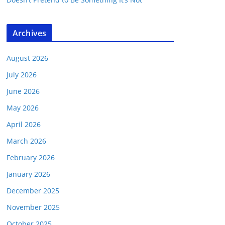
Archives
August 2026
July 2026
June 2026
May 2026
April 2026
March 2026
February 2026
January 2026
December 2025
November 2025
October 2025