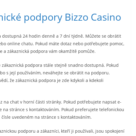
nické podpory Bizzo Casino
 dostupná 24 hodin denně a 7 dní týdně. Můžete se obrátit
ebo online chatu. Pokud máte dotaz nebo potřebujete pomoc,
ce a zákaznická podpora vám okamžitě pomůže.
 je zákaznická podpora stále stejně snadno dostupná. Pokud
o s její používáním, neváhejte se obrátit na podporu.
, vědí, že zákaznická podpora je zde kdykoli a kdekoli
kaz na chat v horní části stránky. Pokud potřebujete napsat e-
e na stránce s kontaktováním. Pokud preferujete telefonickou
a čísle uvedeném na stránce s kontaktováním.
znickou podporu a zákazníci, kteří ji používali, jsou spokojení