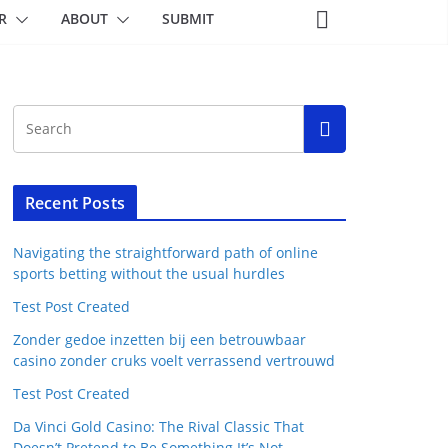
R
ABOUT
SUBMIT
Recent Posts
Navigating the straightforward path of online
sports betting without the usual hurdles
Test Post Created
Zonder gedoe inzetten bij een betrouwbaar
casino zonder cruks voelt verrassend vertrouwd
Test Post Created
Da Vinci Gold Casino: The Rival Classic That
Doesn’t Pretend to Be Something It’s Not