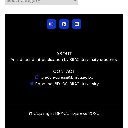
ABOUT
An independent publication by BRAC University students.
CONTACT
bracu.express@bracu.ac.bd
Room no. 6D-05, BRAC University
© Copyright BRACU Express 2025