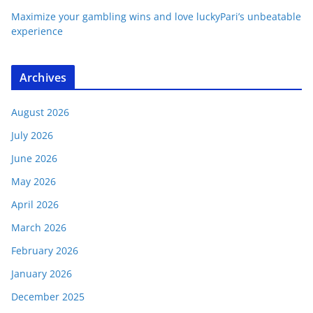
Maximize your gambling wins and love luckyPari’s unbeatable
experience
Archives
August 2026
July 2026
June 2026
May 2026
April 2026
March 2026
February 2026
January 2026
December 2025