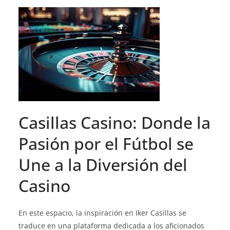
Casillas Casino: Donde la
Pasión por el Fútbol se
Une a la Diversión del
Casino
En este espacio, la inspiración en Iker Casillas se
traduce en una plataforma dedicada a los aficionados