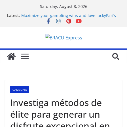
Saturday, August 8, 2026
Latest:
Maximize your gambling wins and love luckyPari’s
unbeatable experience
favorite article 422293
Basarili Bahis İçin 1x bet Üzerinde İpuçlari
Відповідальне геймінг на Eldorado казино: як
грати без стресу
Безпечність і довіра в Sol casino
GAMBLING
Investiga métodos de
élite para generar un
disfrute excepcional en