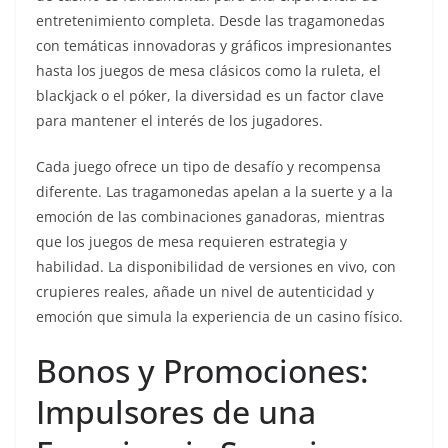
entretenimiento completa. Desde las tragamonedas
con temáticas innovadoras y gráficos impresionantes
hasta los juegos de mesa clásicos como la ruleta, el
blackjack o el póker, la diversidad es un factor clave
para mantener el interés de los jugadores.
Cada juego ofrece un tipo de desafío y recompensa
diferente. Las tragamonedas apelan a la suerte y a la
emoción de las combinaciones ganadoras, mientras
que los juegos de mesa requieren estrategia y
habilidad. La disponibilidad de versiones en vivo, con
crupieres reales, añade un nivel de autenticidad y
emoción que simula la experiencia de un casino físico.
Bonos y Promociones:
Impulsores de una