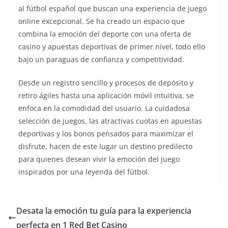
al fútbol español que buscan una experiencia de juego
online excepcional. Se ha creado un espacio que
combina la emoción del deporte con una oferta de
casino y apuestas deportivas de primer nivel, todo ello
bajo un paraguas de confianza y competitividad.
Desde un registro sencillo y procesos de depósito y
retiro ágiles hasta una aplicación móvil intuitiva, se
enfoca en la comodidad del usuario. La cuidadosa
selección de juegos, las atractivas cuotas en apuestas
deportivas y los bonos pensados para maximizar el
disfrute, hacen de este lugar un destino predilecto
para quienes desean vivir la emoción del juego
inspirados por una leyenda del fútbol.
Desata la emoción tu guía para la experiencia
perfecta en 1 Red Bet Casino