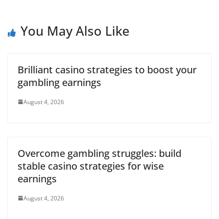
You May Also Like
Brilliant casino strategies to boost your
gambling earnings
August 4, 2026
Overcome gambling struggles: build
stable casino strategies for wise
earnings
August 4, 2026