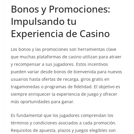
Bonos y Promociones:
Impulsando tu
Experiencia de Casino
Los bonos y las promociones son herramientas clave
que muchas plataformas de casino utilizan para atraer
y recompensar a sus jugadores. Estos incentivos
pueden variar desde bonos de bienvenida para nuevos
usuarios hasta ofertas de recarga, giros gratis en
tragamonedas o programas de fidelidad. El objetivo es
siempre enriquecer la experiencia de juego y ofrecer
más oportunidades para ganar.
Es fundamental que los jugadores comprendan los
términos y condiciones asociados a cada promoción.
Requisitos de apuesta, plazos y juegos elegibles son