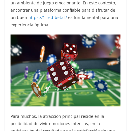
un ambiente de juego emocionante. En este contexto,
encontrar una plataforma confiable para disfrutar de
un buen
https://1-red-bet.cl/
es fundamental para una
experiencia óptima.
Para muchos, la atracción principal reside en la
posibilidad de vivir emociones intensas, en la
anticipación del resultado y en la satisfacción de una