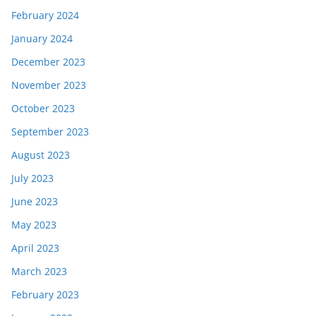
February 2024
January 2024
December 2023
November 2023
October 2023
September 2023
August 2023
July 2023
June 2023
May 2023
April 2023
March 2023
February 2023