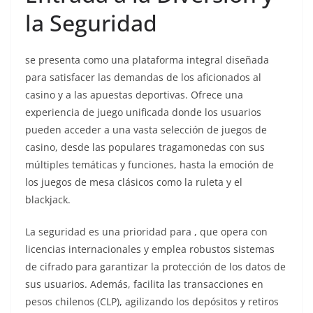
la Seguridad
se presenta como una plataforma integral diseñada
para satisfacer las demandas de los aficionados al
casino y a las apuestas deportivas. Ofrece una
experiencia de juego unificada donde los usuarios
pueden acceder a una vasta selección de juegos de
casino, desde las populares tragamonedas con sus
múltiples temáticas y funciones, hasta la emoción de
los juegos de mesa clásicos como la ruleta y el
blackjack.
La seguridad es una prioridad para , que opera con
licencias internacionales y emplea robustos sistemas
de cifrado para garantizar la protección de los datos de
sus usuarios. Además, facilita las transacciones en
pesos chilenos (CLP), agilizando los depósitos y retiros