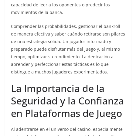
capacidad de leer a los oponentes o predecir los
movimientos de la banca.
Comprender las probabilidades, gestionar el bankroll
de manera efectiva y saber cuándo retirarse son pilares
de una estrategia sólida. Un jugador informado y
preparado puede disfrutar más del juego y, al mismo
tiempo, optimizar su rendimiento. La dedicación a
aprender y perfeccionar estas tácticas es lo que
distingue a muchos jugadores experimentados.
La Importancia de la
Seguridad y la Confianza
en Plataformas de Juego
Al adentrarse en el universo del casino, especialmente