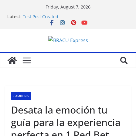
Friday, August 7, 2026
Latest:
Test Post Created
Nominate Your Content for Our Latest Updates and
Newsletter
Sadə interfeysi ilə pin up casino yeni başlayanların
da diqqətini çəkir
Test Post Created
Qeydiyyat prosesində vaxt itirmədən bahisə
başlamağın yolları
GAMBLING
Desata la emoción tu
guía para la experiencia
perfecta en 1 Red Bet