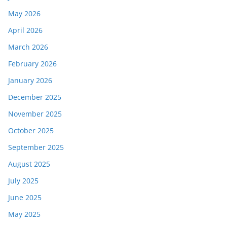
May 2026
April 2026
March 2026
February 2026
January 2026
December 2025
November 2025
October 2025
September 2025
August 2025
July 2025
June 2025
May 2025