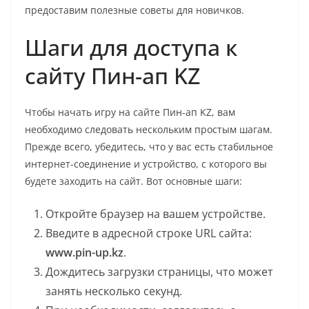
предоставим полезные советы для новичков.
Шаги для доступа к
сайту Пин-ап KZ
Чтобы начать игру на сайте Пин-ап KZ, вам
необходимо следовать нескольким простым шагам.
Прежде всего, убедитесь, что у вас есть стабильное
интернет-соединение и устройство, с которого вы
будете заходить на сайт. Вот основные шаги:
Откройте браузер на вашем устройстве.
Введите в адресной строке URL сайта:
www.pin-up.kz
.
Дождитесь загрузки страницы, что может
занять несколько секунд.