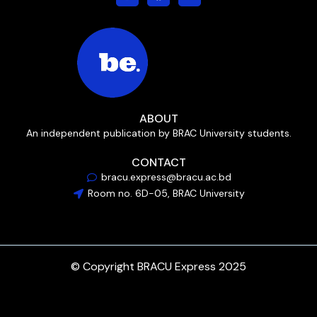
ABOUT
An independent publication by BRAC University students.
CONTACT
bracu.express@bracu.ac.bd
Room no. 6D-05, BRAC University
© Copyright BRACU Express 2025