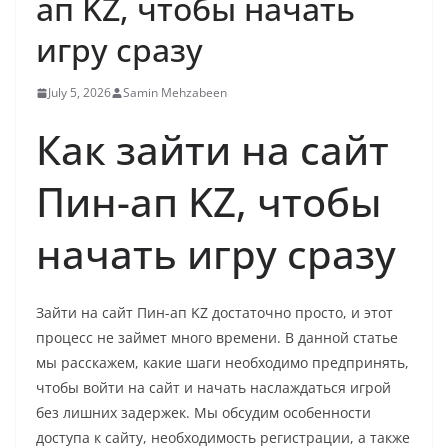
ап KZ, чтобы начать
игру сразу
July 5, 2026
Samin Mehzabeen
Как зайти на сайт
Пин-ап KZ, чтобы
начать игру сразу
Зайти на сайт Пин-ап KZ достаточно просто, и этот
процесс не займет много времени. В данной статье
мы расскажем, какие шаги необходимо предпринять,
чтобы войти на сайт и начать наслаждаться игрой
без лишних задержек. Мы обсудим особенности
доступа к сайту, необходимость регистрации, а также