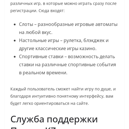
различных игр, в которые можно играть сразу после
регистрации. Сюда входят:
Слоты – разнообразные игровые автоматы
на любой вкус.
Настольные игры – рулетка, блэкджек и
другие классические игры казино.
Спортивные ставки – возможность делать
ставки на различные спортивные события
в реальном времени.
Каждый пользователь сможет найти игру по душе, и
благодаря интуитивно понятному интерфейсу, вам
будет легко ориентироваться на сайте.
Служба поддержки