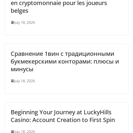
en cryptomonnaie pour les joueurs
belges
July 18, 2026
Сравнение 1вин с традиционными
букмекерскими конторами: плюсы и
минусы
July 18, 2026
Beginning Your Journey at LuckyHills
Casino: Account Creation to First Spin
July 18, 2026