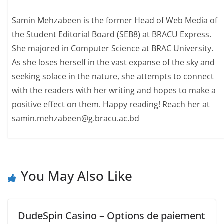
Samin Mehzabeen is the former Head of Web Media of
the Student Editorial Board (SEB8) at BRACU Express.
She majored in Computer Science at BRAC University.
As she loses herself in the vast expanse of the sky and
seeking solace in the nature, she attempts to connect
with the readers with her writing and hopes to make a
positive effect on them. Happy reading! Reach her at
samin.mehzabeen@g.bracu.ac.bd
You May Also Like
DudeSpin Casino – Options de paiement