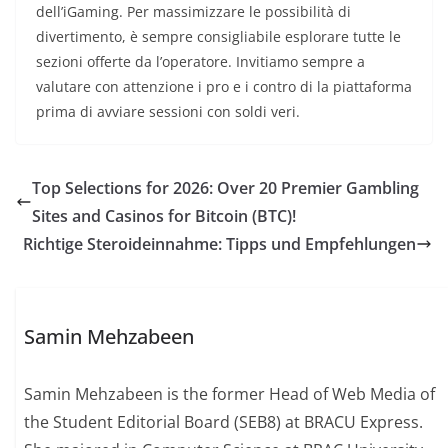
dell’iGaming. Per massimizzare le possibilità di
divertimento, è sempre consigliabile esplorare tutte le
sezioni offerte da l’operatore. Invitiamo sempre a
valutare con attenzione i pro e i contro di la piattaforma
prima di avviare sessioni con soldi veri.
Top Selections for 2026: Over 20 Premier Gambling
Sites and Casinos for Bitcoin (BTC)!
Richtige Steroideinnahme: Tipps und Empfehlungen
Samin Mehzabeen
Samin Mehzabeen is the former Head of Web Media of
the Student Editorial Board (SEB8) at BRACU Express.