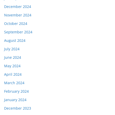
December 2024
November 2024
October 2024
September 2024
August 2024
July 2024
June 2024
May 2024
April 2024
March 2024
February 2024
January 2024
December 2023