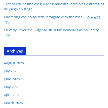
Tácticas de casino aseguradas: muestra increíbles estrategias
de juego en fraga
Mastering casino scratch: navigate with the wise 아스트로넛
게임.
Cleverly Savor the Sugar Rush 1000: Reliable Casino Safety
Tips
Archives
August 2026
July 2026
June 2026
May 2026
April 2026
March 2026