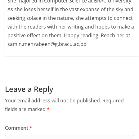
She majored in Computer Science at BRAC University.
As she loses herself in the vast expanse of the sky and
seeking solace in the nature, she attempts to connect
with the readers with her writing and hopes to make a
positive effect on them. Happy reading! Reach her at
samin.mehzabeen@g.bracu.ac.bd
Leave a Reply
Your email address will not be published.
Required
fields are marked
*
Comment
*