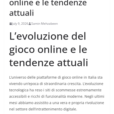
online e le tendenze
attuali
July 9, 2026
Samin Mehzabeen
L’evoluzione del
gioco online e le
tendenze attuali
L’universo delle piattaforme di gioco online in Italia sta
vivendo un’epoca di straordinaria crescita. L’evoluzione
tecnologica ha reso i siti di scommesse estremamente
accessibili e ricchi di funzionalità moderne. Negli ultimi
mesi abbiamo assistito a una vera e propria rivoluzione
nel settore dell’intrattenimento digitale.