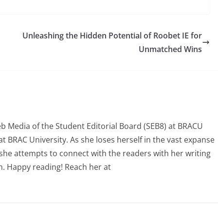
Unleashing the Hidden Potential of Roobet IE for
Unmatched Wins
 Media of the Student Editorial Board (SEB8) at BRACU
 BRAC University. As she loses herself in the vast expanse
 she attempts to connect with the readers with her writing
m. Happy reading! Reach her at