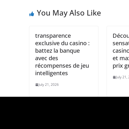
You May Also Like
transparence
Décou
exclusive du casino :
sensat
battez la banque
casino
avec des
et ma
récompenses de jeu
prix g
intelligentes
July 21,
July 21, 2026