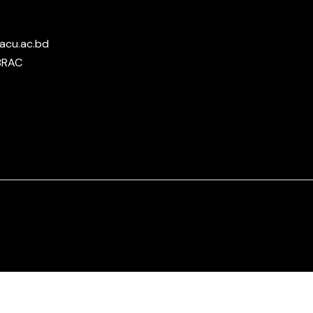
acu.ac.bd
BRAC