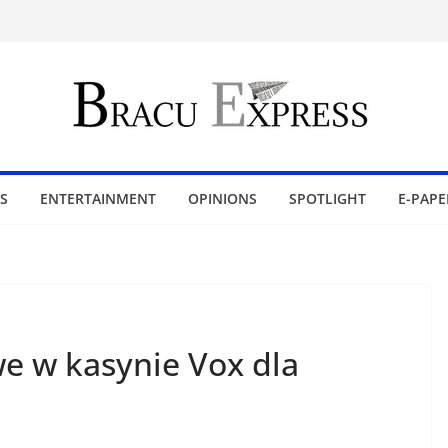
nt for Our Latest Updates and
in up casino yeni başlayanların da
ə vaxt itirmədən bahisə başlamağın
S
ENTERTAINMENT
OPINIONS
SPOTLIGHT
E-PAPE
e w kasynie Vox dla