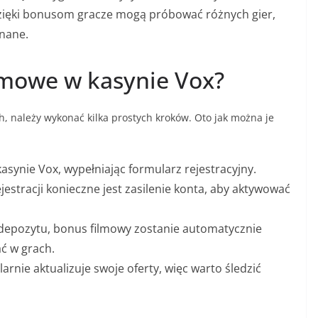
ięki bonusom gracze mogą próbować różnych gier,
znane.
lmowe w kasynie Vox?
, należy wykonać kilka prostych kroków. Oto jak można je
asynie Vox, wypełniając formularz rejestracyjny.
jestracji konieczne jest zasilenie konta, aby aktywować
epozytu, bonus filmowy zostanie automatycznie
ć w grach.
rnie aktualizuje swoje oferty, więc warto śledzić