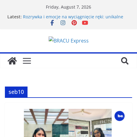
Friday, August 7, 2026
Latest:
Rozrywka i emocje na wyciągnięcie ręki: unikalne
kasyna online z łatwą i bezpieczną płatnością za
pomocą kart Paysafecard
Ανάλυση Ιπποδρομιακών Στοιχηματικών
Στρατηγικών στο Bet Gate: Προβλέψεις & Τακτικές
για Επιτυχημένο Στοίχημα
Navigating the 9kboss app feels unexpectedly
effortless from the first tap
Test Post Created
Warszawska nocna scena hazardowa: Eksploracja
wszystkich kasyn stolicy Polski, od luksusowych
salonów po tajemnicze kluby gier
seb10