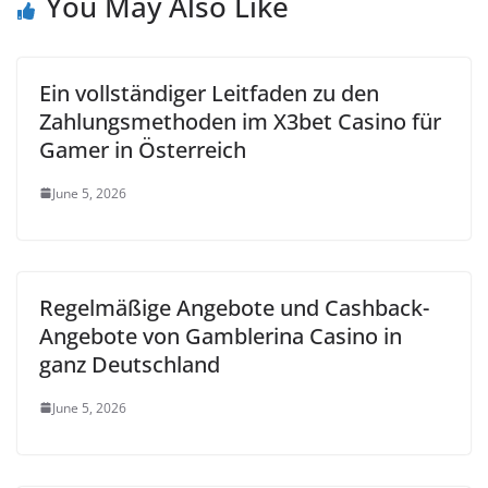
You May Also Like
Ein vollständiger Leitfaden zu den
Zahlungsmethoden im X3bet Casino für
Gamer in Österreich
June 5, 2026
Regelmäßige Angebote und Cashback-
Angebote von Gamblerina Casino in
ganz Deutschland
June 5, 2026