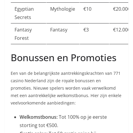
Egyptian
Mythologie
€10
€20.000
Secrets
Fantasy
Fantasy
€3
€12.000
Forest
Bonussen en Promoties
Een van de belangrijkste aantrekkingskrachten van 771
casino Nederland zijn de royale bonussen en
promoties. Nieuwe spelers worden vaak verwelkomd
met een aantrekkelijke welkomstbonus. Hier zijn enkele
veelvoorkomende aanbiedingen:
Welkomstbonus:
Tot 100% op je eerste
storting tot €500.