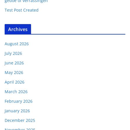
gedoe of verrassingen
Test Post Created
Archives
August 2026
July 2026
June 2026
May 2026
April 2026
March 2026
February 2026
January 2026
December 2025
November 2025