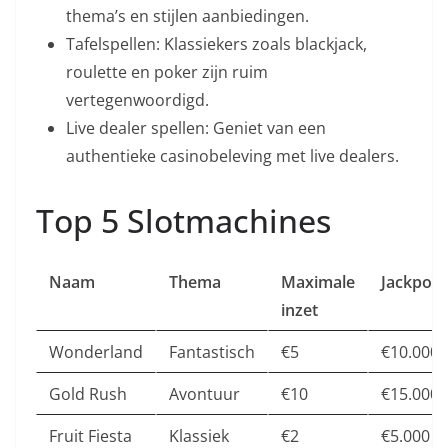
thema’s en stijlen aanbiedingen.
Tafelspellen: Klassiekers zoals blackjack,
roulette en poker zijn ruim
vertegenwoordigd.
Live dealer spellen: Geniet van een
authentieke casinobeleving met live dealers.
Top 5 Slotmachines
Naam
Thema
Maximale
Jackpot
inzet
Wonderland
Fantastisch
€5
€10.000
Gold Rush
Avontuur
€10
€15.000
Fruit Fiesta
Klassiek
€2
€5.000