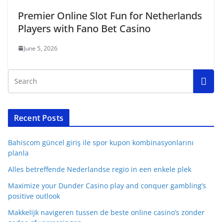
Premier Online Slot Fun for Netherlands
Players with Fano Bet Casino
June 5, 2026
Recent Posts
Bahiscom güncel giriş ile spor kupon kombinasyonlarını
planla
Alles betreffende Nederlandse regio in een enkele plek
Maximize your Dunder Casino play and conquer gambling’s
positive outlook
Makkelijk navigeren tussen de beste online casino’s zonder