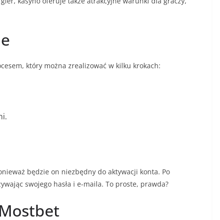
er, kasyno oferuje także atrakcyjne warunki dla graczy,
ie
ocesem, który można zrealizować w kilku krokach:
i.
onieważ będzie on niezbędny do aktywacji konta. Po
żywając swojego hasła i e-maila. To proste, prawda?
 Mostbet