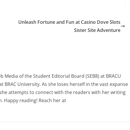
Unleash Fortune and Fun at Casino Dove Slots
Sister Site Adventure
 Media of the Student Editorial Board (SEB8) at BRACU
 BRAC University. As she loses herself in the vast expanse
 she attempts to connect with the readers with her writing
m. Happy reading! Reach her at