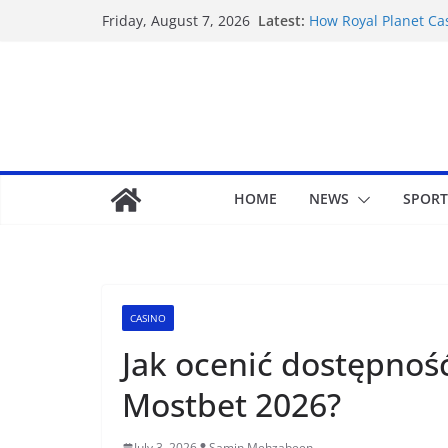
Latest:
How Royal Planet Cas
Friday, August 7, 2026
Straight Guide
The Real Appeal of N
Getting on With It
favorite article 4222
Hvorfor live casino-s
Wprowadzenie do tw
HOME
NEWS
SPORT
CASINO
Jak ocenić dostępnoś
Mostbet 2026?
July 3, 2026
Samin Mehzabeen