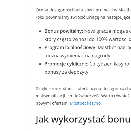
Ocena dostępności bonusów i promocji w Mostbet
roku powinniśmy zwrócić uwagę na następujące
Bonus powitalny:
Nowi gracze mogą sko
który często wynosi do 100% wartości 
Program lojalnościowy:
Mostbet nagrad
można wymieniać na nagrody.
Promocje cykliczne:
Co tydzień kasyno 
bonusy za depozyty.
Dzięki różnorodności ofert, ocena dostępności 
maksymalizacji ich doświadczeń. Warto również ś
nowymi ofertami
Mostbet kasyno
.
Jak wykorzystać bonu