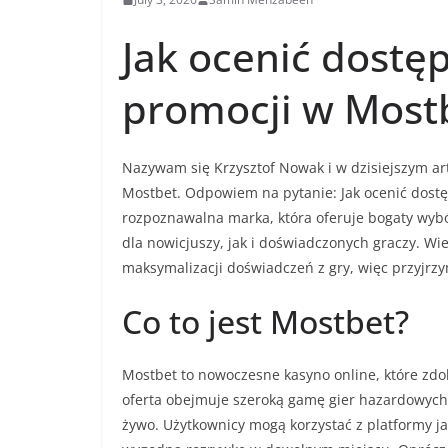
Jak ocenić dostę
promocji w Most
Nazywam się Krzysztof Nowak i w dzisiejszym ar
Mostbet. Odpowiem na pytanie: Jak ocenić dost
rozpoznawalna marka, która oferuje bogaty wybó
dla nowicjuszy, jak i doświadczonych graczy. Wi
maksymalizacji doświadczeń z gry, więc przyjrz
Co to jest Mostbet?
Mostbet to nowoczesne kasyno online, które zdo
oferta obejmuje szeroką gamę gier hazardowych
żywo. Użytkownicy mogą korzystać z platformy ja