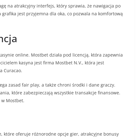
gę na atrakcyjny interfejs, który sprawia, że nawigacja po
 a grafika jest przyjemna dla oka, co pozwala na komfortową
ncja
synie online. Mostbet działa pod licencją, która zapewnia
cicielem kasyna jest firma Mostbet N.V., która jest
a Curacao.
ga zasad fair play, a także chroni środki i dane graczy.
nia, które zabezpieczają wszystkie transakcje finansowe.
c w Mostbet.
 które oferuje różnorodne opcje gier, atrakcyjne bonusy