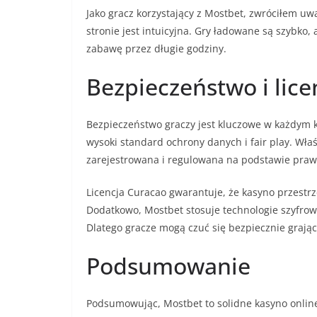
Jako gracz korzystający z Mostbet, zwróciłem uwa
stronie jest intuicyjna. Gry ładowane są szybko,
zabawę przez długie godziny.
Bezpieczeństwo i lice
Bezpieczeństwo graczy jest kluczowe w każdym ka
wysoki standard ochrony danych i fair play. Właś
zarejestrowana i regulowana na podstawie praw
Licencja Curacao gwarantuje, że kasyno przestrze
Dodatkowo, Mostbet stosuje technologie szyfrowa
Dlatego gracze mogą czuć się bezpiecznie grają
Podsumowanie
Podsumowując, Mostbet to solidne kasyno online,