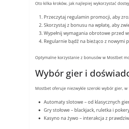
Oto kilka kroków, jak najlepiej wykorzystać dos
Przeczytaj regulamin promocji, aby zr
Skorzystaj z bonusu na wpłatę, aby zwię
Wypełnij wymagania obrotowe przed w
Regularnie bądź na bieżąco z nowymi p
Optymalne korzystanie z bonusów w Mostbet moż
Wybór gier i doświad
Mostbet oferuje niezwykle szeroki wybór gier, w
Automaty slotowe – od klasycznych gie
Gry stołowe – blackjack, ruletka i poke
Kasyno na żywo – interakcja z prawdzi