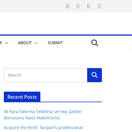
R
ABOUT
SUBMIT
Recent Posts
İlk Para Yatırma Teklifiniz ve Hoş Geldin
Bonusunu Nasıl Alabilirsiniz
Acquire the thrill: fairpari’s professional