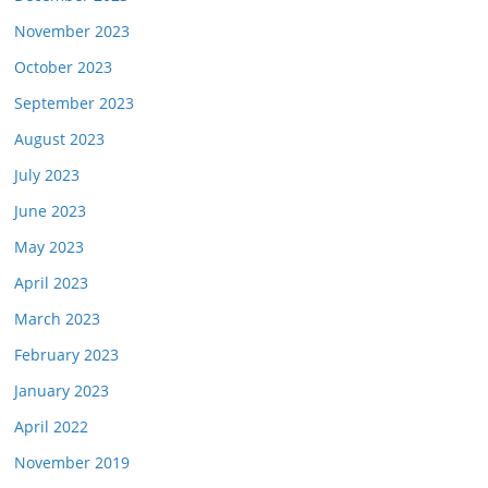
November 2023
October 2023
September 2023
August 2023
July 2023
June 2023
May 2023
April 2023
March 2023
February 2023
January 2023
April 2022
November 2019