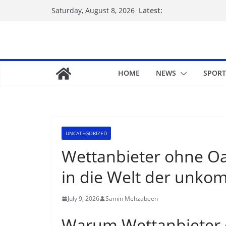
Latest:
Saturday, August 8, 2026
HOME
NEWS
SPORT
UNCATEGORIZED
Wettanbieter ohne Oa
in die Welt der unkom
July 9, 2026
Samin Mehzabeen
Warum Wettanbieter