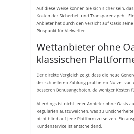
Auf diese Weise können Sie sich sicher sein, das
Kosten der Sicherheit und Transparenz geht. Ei
Anbieter hat durch den Verzicht auf Oasis seine
Pluspunkt für Vielwetter.
Wettanbieter ohne Oas
klassischen Plattform
Der direkte Vergleich zeigt, dass die neue Gener
der schnelleren Zahlung profitieren Nutzer von 
besseren Bonusangeboten, da weniger Kosten fü
Allerdings ist nicht jeder Anbieter ohne Oasis 
Regularien auszuweichen, was zu Unsicherheite
nicht blind auf jede Plattform zu setzen. Ein 
Kundenservice ist entscheidend.