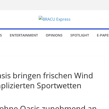
S
ENTERTAINMENT
OPINIONS
SPOTLIGHT
E-PAPE
sis bringen frischen Wind
plizierten Sportwetten
 ohne Oasis zunehmend an