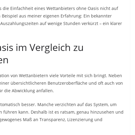
s die Einfachheit eines Wettanbieters ohne Oasis nicht auf
n Beispiel aus meiner eigenen Erfahrung: Ein bekannter
 Auszahlungszeiten auf wenige Stunden verkürzt – ein klarer
is im Vergleich zu
en
ation von Wettanbietern viele Vorteile mit sich bringt. Neben
einer übersichtlicheren Benutzeroberfläche und oft auch von
r die Abwicklung anfallen.
automatisch besser. Manche verzichten auf das System, um
n führen kann. Deshalb ist es ratsam, genau hinzusehen und
ausgewogenes Maß an Transparenz, Lizenzierung und