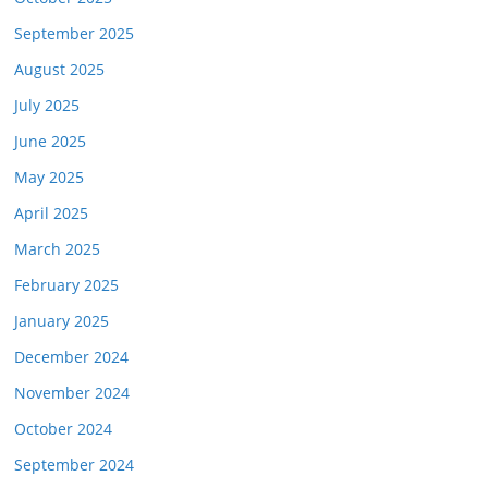
September 2025
August 2025
July 2025
June 2025
May 2025
April 2025
March 2025
February 2025
January 2025
December 2024
November 2024
October 2024
September 2024