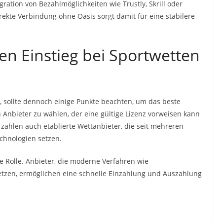
ration von Bezahlmöglichkeiten wie Trustly, Skrill oder
rekte Verbindung ohne Oasis sorgt damit für eine stabilere
den Einstieg bei Sportwetten
, sollte dennoch einige Punkte beachten, um das beste
n Anbieter zu wählen, der eine gültige Lizenz vorweisen kann
ählen auch etablierte Wettanbieter, die seit mehreren
chnologien setzen.
 Rolle. Anbieter, die moderne Verfahren wie
etzen, ermöglichen eine schnelle Einzahlung und Auszahlung