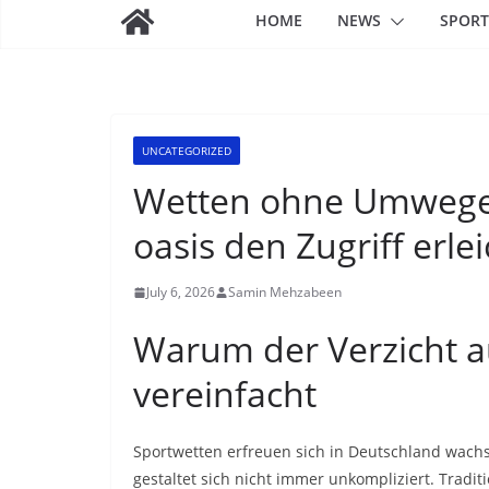
HOME
NEWS
SPORT
UNCATEGORIZED
Wetten ohne Umwege:
oasis den Zugriff erle
July 6, 2026
Samin Mehzabeen
Warum der Verzicht a
vereinfacht
Sportwetten erfreuen sich in Deutschland wachs
gestaltet sich nicht immer unkompliziert. Tradit