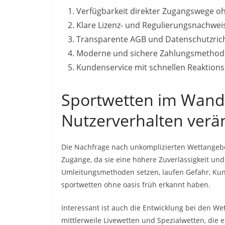
Verfügbarkeit direkter Zugangswege o
Klare Lizenz- und Regulierungsnachwei
Transparente AGB und Datenschutzrich
Moderne und sichere Zahlungsmetho
Kundenservice mit schnellen Reaktions
Sportwetten im Wande
Nutzerverhalten verä
Die Nachfrage nach unkomplizierten Wettangebot
Zugänge, da sie eine höhere Zuverlässigkeit und 
Umleitungsmethoden setzen, laufen Gefahr, Kun
sportwetten ohne oasis früh erkannt haben.
Interessant ist auch die Entwicklung bei den W
mittlerweile Livewetten und Spezialwetten, die 