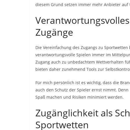
diesem Grund setzen immer mehr Anbieter auf 
Verantwortungsvolles 
Zugänge
Die Vereinfachung des Zugangs zu Sportwetten bri
verantwortungsvolle Spielen immer im Mittelpunk
Zugang auch zu unbedachtem Wettverhalten führ
bieten daher zunehmend Tools zur Selbstkontrol
Für mich persönlich ist es wichtig, dass die Br
auch den Schutz der Spieler ernst nimmt. Denn 
Spaß machen und Risiken minimiert werden.
Zugänglichkeit als Sch
Sportwetten