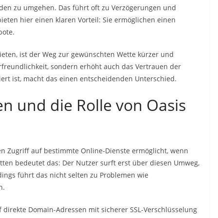
rden zu umgehen. Das führt oft zu Verzögerungen und
ieten hier einen klaren Vorteil: Sie ermöglichen einen
bote.
eten, ist der Weg zur gewünschten Wette kürzer und
erfreundlichkeit, sondern erhöht auch das Vertrauen der
liert ist, macht das einen entscheidenden Unterschied.
n und die Rolle von Oasis
den Zugriff auf bestimmte Online-Dienste ermöglicht, wenn
wetten bedeutet das: Der Nutzer surft erst über diesen Umweg,
rdings führt das nicht selten zu Problemen wie
n.
 direkte Domain-Adressen mit sicherer SSL-Verschlüsselung