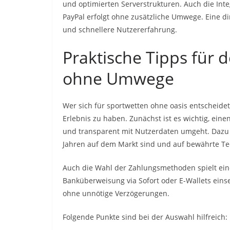
und optimierten Serverstrukturen. Auch die Integ
PayPal erfolgt ohne zusätzliche Umwege. Eine di
und schnellere Nutzererfahrung.
Praktische Tipps für 
ohne Umwege
Wer sich für sportwetten ohne oasis entscheidet
Erlebnis zu haben. Zunächst ist es wichtig, eine
und transparent mit Nutzerdaten umgeht. Dazu z
Jahren auf dem Markt sind und auf bewährte Te
Auch die Wahl der Zahlungsmethoden spielt eine
Banküberweisung via Sofort oder E-Wallets eins
ohne unnötige Verzögerungen.
Folgende Punkte sind bei der Auswahl hilfreich: