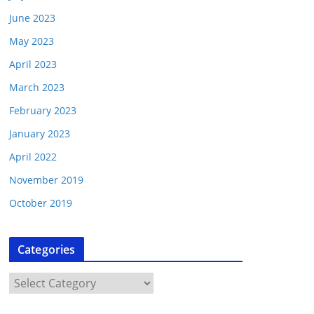
June 2023
May 2023
April 2023
March 2023
February 2023
January 2023
April 2022
November 2019
October 2019
Categories
C
a