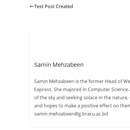
Test Post Created
Samin Mehzabeen
Samin Mehzabeen is the former Head of Web
Express. She majored in Computer Science at
of the sky and seeking solace in the nature,
and hopes to make a positive effect on the
samin.mehzabeen@g.bracu.ac.bd