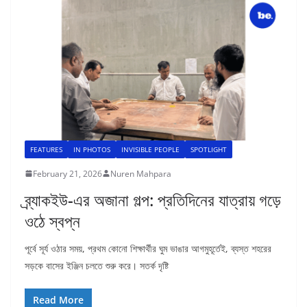
FEATURES
IN PHOTOS
INVISIBLE PEOPLE
SPOTLIGHT
February 21, 2026
Nuren Mahpara
ব্র্যাকইউ-এর অজানা গল্প: প্রতিদিনের যাত্রায় গড়ে
ওঠে স্বপ্ন
পূর্বে সূর্য ওঠার সময়, প্রথম কোনো শিক্ষার্থীর ঘুম ভাঙার আগমুহূর্তেই, ব্যস্ত শহরের
সড়কে বাসের ইঞ্জিন চলতে শুরু করে। সতর্ক দৃষ্টি
Read More