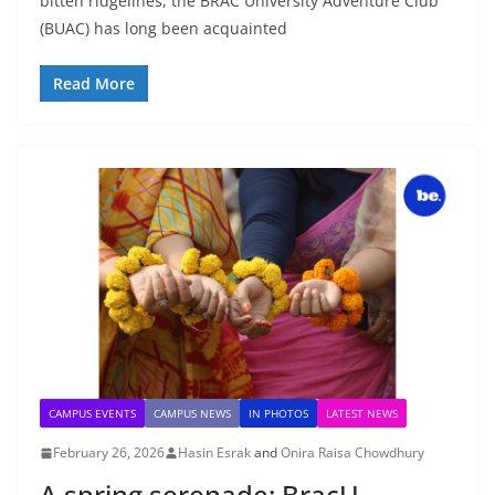
bitten ridgelines, the BRAC University Adventure Club
(BUAC) has long been acquainted
Read More
CAMPUS EVENTS
CAMPUS NEWS
IN PHOTOS
LATEST NEWS
February 26, 2026
Hasin Esrak
and
Onira Raisa Chowdhury
A spring serenade: BracU