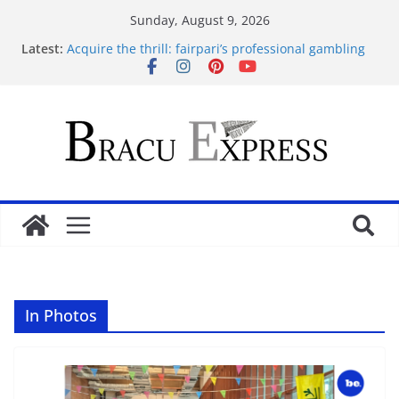
Sunday, August 9, 2026
Latest:
Acquire the thrill: fairpari’s professional gambling
strategy revealed
Tácticas de casino aseguradas: muestra increíbles
estrategias de juego en fraga
Mastering casino scratch: navigate with the wise 아
스트로넛 게임.
Cleverly Savor the Sugar Rush 1000: Reliable Casino
Safety Tips
İlk Para Yatırma Teklifiniz ve Hoş Geldin Bonusunu
Nasıl Alabilirsiniz
In Photos