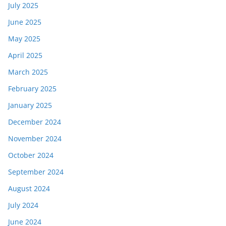
July 2025
June 2025
May 2025
April 2025
March 2025
February 2025
January 2025
December 2024
November 2024
October 2024
September 2024
August 2024
July 2024
June 2024