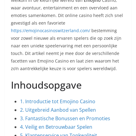
Welkom in de kleurrijke wereld van
Emojino
Casino,
waar avontuur, entertainment en een overvloed aan
emoties samenkomen. Dit online casino heeft zich snel
gevestigd als een favoriete
https://emojinocasinoswitzerland.com/
bestemming
voor zowel nieuwe als ervaren spelers die op zoek zijn
naar een unieke speelervaring met een persoonlijke
touch. Dit artikel neemt je mee door de verschillende
facetten van Emojino Casino en laat zien waarom het
zo’n aantrekkelijke keuze is voor spelers wereldwijd.
Inhoudsopgave
1. Introductie tot Emojino Casino
2. Uitgebreid Aanbod van Spellen
3. Fantastische Bonussen en Promoties
4. Veilig en Betrouwbaar Spelen
5. Klantenservice van Topkwaliteit