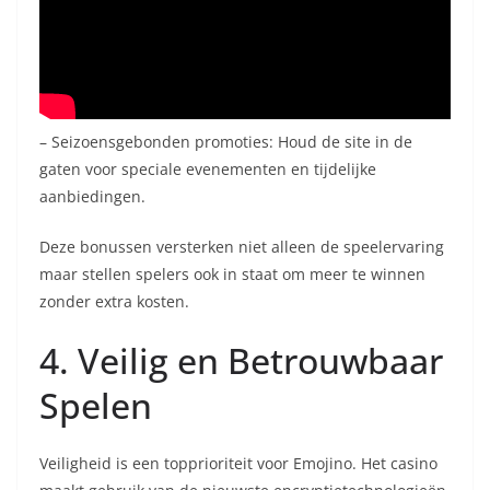
– Seizoensgebonden promoties: Houd de site in de
gaten voor speciale evenementen en tijdelijke
aanbiedingen.
Deze bonussen versterken niet alleen de speelervaring
maar stellen spelers ook in staat om meer te winnen
zonder extra kosten.
4. Veilig en Betrouwbaar
Spelen
Veiligheid is een topprioriteit voor Emojino. Het casino