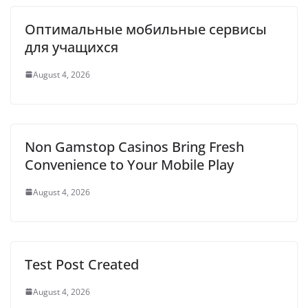
Оптимальные мобильные сервисы
для учащихся
August 4, 2026
Non Gamstop Casinos Bring Fresh
Convenience to Your Mobile Play
August 4, 2026
Test Post Created
August 4, 2026