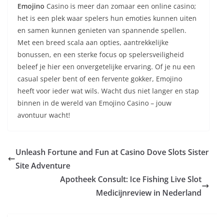
Emojino
Casino is meer dan zomaar een online casino;
het is een plek waar spelers hun emoties kunnen uiten
en samen kunnen genieten van spannende spellen.
Met een breed scala aan opties, aantrekkelijke
bonussen, en een sterke focus op spelersveiligheid
beleef je hier een onvergetelijke ervaring. Of je nu een
casual speler bent of een fervente gokker, Emojino
heeft voor ieder wat wils. Wacht dus niet langer en stap
binnen in de wereld van Emojino Casino – jouw
avontuur wacht!
Unleash Fortune and Fun at Casino Dove Slots Sister
Site Adventure
Apotheek Consult: Ice Fishing Live Slot
Medicijnreview in Nederland