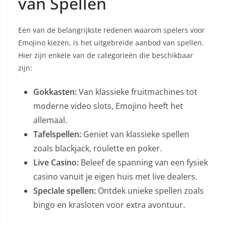
van Spellen
Een van de belangrijkste redenen waarom spelers voor
Emojino kiezen, is het uitgebreide aanbod van spellen.
Hier zijn enkele van de categorieën die beschikbaar
zijn:
Gokkasten:
Van klassieke fruitmachines tot
moderne video slots, Emojino heeft het
allemaal.
Tafelspellen:
Geniet van klassieke spellen
zoals blackjack, roulette en poker.
Live Casino:
Beleef de spanning van een fysiek
casino vanuit je eigen huis met live dealers.
Speciale spellen:
Ontdek unieke spellen zoals
bingo en krasloten voor extra avontuur.