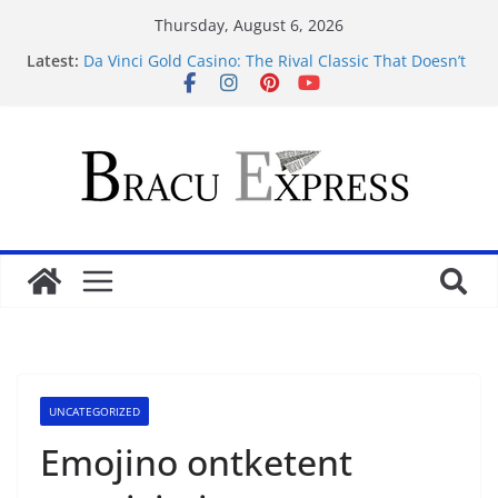
Thursday, August 6, 2026
Latest:
Da Vinci Gold Casino: The Rival Classic That Doesn’t
Pretend to Be Something It’s Not
Navigating the straightforward path of online
sports betting without the usual hurdles
Test Post Created
Zonder gedoe inzetten bij een betrouwbaar casino
zonder cruks voelt verrassend vertrouwd
Test Post Created
UNCATEGORIZED
Emojino ontketent