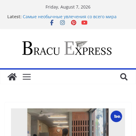
Friday, August 7, 2026
Latest:
Самые необычные увлечения со всего мира
Рабочее зеркало оригинального веб-ресурса
Вавада
Disclose exclusive insights into gambling’s
disruptive risks
Sensible Medical insurance Preparations
Почему облачные игры оказываются
распространённее