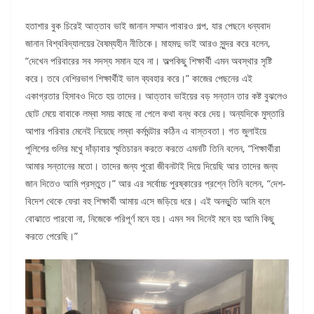
হতাশার বুক চিরেই আত্তাব ভাই জানান সম্মান পাবারও গল্প, যার পেছনে ধন্যবাদ
জানান বিশ্ববিদ্যালয়ের বৈষম্যহীন নীতিকে। মাহমদু ভাই আরও সুন্দর করে বলেন,
“দেখেন পরিবারের সব সদস্য সমান হবে না। অল্পকিছু শিক্ষার্থী এমন অবস্থার সৃষ্টি
করে। তবে বেশিরভাগ শিক্ষার্থীই ভাল ব্যবহার করে।” কাজের পেছনের এই
একাগ্রতার হিসাবও দিতে হয় তাদের। আত্তাব ভাইয়ের বড় সন্তান তার কষ্ট বুঝলেও
ছোট মেয়ে বাবাকে লম্বা সময় কাছে না পেলে কথা বন্ধ করে দেয়। অন্যদিকে মুস্তারি
আপার পরিবার মেনেই নিয়েছে লম্বা কর্মঘন্টার কঠিন এ বাস্তবতা। গত জুলাইয়ে
পুলিশের গুলির মখেু দাঁড়াবার স্মৃতিচারন করতে করতে এমনটি তিনি বলেন, “শিক্ষার্থীরা
আমার সন্তানের মতো। তাদের জন্য পুরো জীবনটাই দিয়ে দিয়েছি আর তাদের জন্য
জান দিতেও আমি প্রস্তুত।” আর এর সর্বোচ্চ পুরষ্কারের প্রশ্নে তিনি বলেন, “দেশ-
বিদেশ থেকে ফেরা বহু শিক্ষার্থী আমায় এসে জড়িয়ে ধরে। এই অনভুুতি আমি বলে
বোঝাতে পারবো না, নিজেকে পরিপূর্ণ মনে হয়। এমন সব দিনেই মনে হয় আমি কিছু
করতে পেরেছি।”