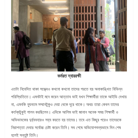
কর্মরত দ্বাররক্ষী
এতটা নিবেদিত থাকা সত্ত্বেও কখনো কখনো তাদের পরতে হয় অনাকাঙ্খিত বিভিন্ন
পরিস্থিতিতে। এমনটাই মনে করেন আত্তাব ভাই যখন শিক্ষার্থীরা তাকে আইডি দেখায়
না, এমনকি ন্যূনতম সম্মানটুকুও দেয়া থেকে দূরে থাকে। অথচ তারা কেবল তাদের
কর্তব্যটুকুই পালন করছিলেন। এদিকে আলিম ভাই জানান অনেক সময় শিক্ষার্থী ও
অভিভাবকের দুর্ব্যবহারও সহ্য করতে হয় তাদের। তবে এত কিছুর পরেও তাদেরকে
নিরাপত্তা দেবার সর্বোচ্চ চেষ্টা করেন তিনি। সব শেষে অভিযোগশুন্যভাবে দিন শেষ
হলেই সন্তুষ্ট তিনি।