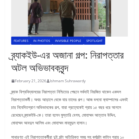
FEATURES
IN PHOTOS
INVISIBLE PEOPLE
SPOTLIGHT
ব্র্যাকইউ-এর অজানা গল্প: নিরাপত্তার
অটল অভিভাবকবৃন্দ
February 21, 2026
Ishmam Suhrawardy
ব্র্যাক বিশ্ববিদ্যালয়ের নিরাপত্তা নিশ্চিতের পেছনে সর্বদাই নিয়জিত থাকেন একদল
নিরাপত্তাকর্মী। অথচ আড়ালে থেকে যায় তাদের গল্প। আজ বলবো ক্যাম্পাসের এমনই
চার নিবেদিতপ্রাণ অভিভাবকের গল্প, যারা প্রত্যেকেই প্রায় ১৫ বছর ধরে আগলে
রেখেছেন ব্র্যাকইউ-কে। তারা হলেন মুস্তারি বেগম, মোহাম্মদ আত্তাব উদ্দিন,
মোহাম্মদ আবদুল আলিম এবং মোহাম্মদ মাহমুদুল হাসান।
সাধারণত এই নিরাপত্তাকর্মীরা দুই ঘন্টা অতিরিক্ত সময় সহ কর্মঘন্টা কাটান প্রায় ১০