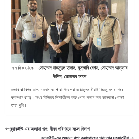
বাম দিক থেকে –
মোহাম্মদ মাহমুদুল হাসান, মুস্তারি বেগম, মোহাম্মদ আত্তাব
উদ্দিন, মোহাম্মদ আবদ
জরুরি বা বিপদ-আপদে সবার আগে ঝাপিয়ে পরা এ নিভৃতচারীরাই কিন্তু সবার শেষে
ক্যাম্পাস ছাড়ে। অথচ বিনিময়ে শিক্ষার্থীদের কাছ থেকে সম্মান আর ভালবাসা পেলেই
তারা খুশি।
ব্র্যাকইউ-এর অজানা গল্প: নীরব পরিশ্রমে সচল বিভাগ
ব্র্যাকইউ-এর অজানা গল্প: ক্যাম্পাসের পথচলার সহযাত্রীরা