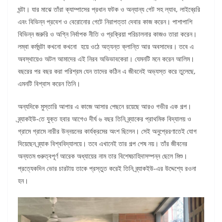
ঘন্টা। যার মাঝে তাঁরা ক্যাম্পাসের প্রধান ফটক ও অন্যান্য গেট সহ ল্যাব, লাইব্রেরি
এবং বিভিন্ন প্রবেশ ও বেরোনোর গেটে নিরাপত্তা দেবার কাজ করেন। পাশাপাশি
বিভিন্ন জরুরি ও অগ্নি নির্বাপক নীতি ও প্রক্রিয়া পরিচালনার কাজও তারা করেন।
লম্বা কর্মঘন্টা কখনো কখনো হয়ে ওঠে অত্যন্ত ক্লান্তি আর অবসাদের। তবে এ
অবস্থায়েও অটল আমাদের এই নিরব অভিভাবকেরা। যেমনটি মনে করেন আলিম।
বছরের পর বছর করা পরিশ্রম যেন তাদের কঠিন এ জীবনেই অভ্যস্ত করে তুলেছে,
এমনটি বিশ্বাস করেন তিনি।
অন্যদিকে মুস্তারি আপার এ কাজে আসার পেছনে রয়েছে আরও গভীর এক গল্প।
ব্র্যাকইউ-তে যুক্ত হবার আগেও দীর্ঘ ৬ বছর তিনি ব্র্যাকের প্রাথমিক বিদ্যালয় ও
গ্রামে গ্রামে নারীর উন্নয়নের কার্যক্রমের অংশ ছিলেন। সেই অনুপ্রেরণাতেই যোগ
দিয়েছেন ব্র্যাক বিশ্ববিদ্যালয়ে। তবে এখানেই তার গল্প শেষ নয়। তাঁর জীবনের
অন্যতম গুরুত্বপূর্ণ আরেক অধ্যায়ের নাম তার বিশেষচাহিদাসম্পন্ন ছেলে মিশু।
প্রত্যেকদিন ভোর চারটায় তাকে প্রস্তুত করেই তিনি ব্র্যাকইউ-এর উদ্দেশ্যে রওনা
হন।