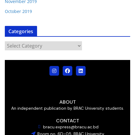
November 2019
October 2019
Categories
ABOUT
An independent publication by BRAC University students.
CONTACT
bracu.express@bracu.ac.bd
Room no. 6D-05, BRAC University