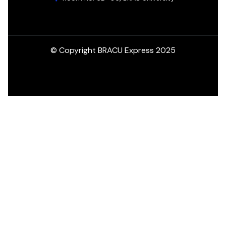
© Copyright BRACU Express 2025