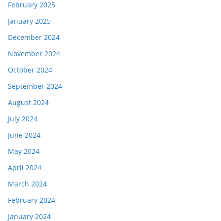
February 2025
January 2025
December 2024
November 2024
October 2024
September 2024
August 2024
July 2024
June 2024
May 2024
April 2024
March 2024
February 2024
January 2024