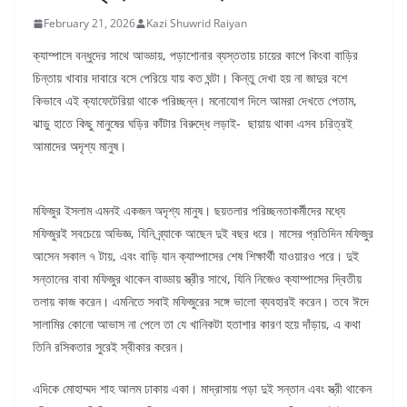
February 21, 2026
Kazi Shuwrid Raiyan
ক্যাম্পাসে বন্ধুদের সাথে আড্ডায়, পড়াশোনার ব্যস্ততায় চায়ের কাপে কিংবা বাড়ির
চিন্তায় খাবার দাবারে বসে পেরিয়ে যায় কত ঘন্টা। কিন্তু দেখা হয় না জাদুর বশে
কিভাবে এই ক্যাফেটেরিয়া থাকে পরিচ্ছন্ন। মনোযোগ দিলে আমরা দেখতে পেতাম,
ঝাড়ু হাতে কিছু মানুষের ঘড়ির কাঁটার বিরুদ্ধে লড়াই- ছায়ায় থাকা এসব চরিত্রই
আমাদের অদৃশ্য মানুষ।
মফিজুর ইসলাম এমনই একজন অদৃশ্য মানুষ। ছয়তলার পরিচ্ছনতাকর্মীদের মধ্যে
মফিজুরই সবচেয়ে অভিজ্ঞ, যিনি ব্র্যাকে আছেন দুই বছর ধরে। মাসের প্রতিদিন মফিজুর
আসেন সকাল ৭ টায়, এবং বাড়ি যান ক্যাম্পাসের শেষ শিক্ষার্থী যাওয়ারও পরে। দুই
সন্তানের বাবা মফিজুর থাকেন বাড্ডায় স্ত্রীর সাথে, যিনি নিজেও ক্যাম্পাসের দ্বিতীয়
তলায় কাজ করেন। এমনিতে সবাই মফিজুরের সঙ্গে ভালো ব্যবহারই করেন। তবে ঈদে
সালামির কোনো আভাস না পেলে তা যে খানিকটা হতাশার কারণ হয়ে দাঁড়ায়, এ কথা
তিনি রসিকতার সুরেই স্বীকার করেন।
এদিকে মোহাম্মদ শাহ আলম ঢাকায় একা। মাদ্রাসায় পড়া দুই সন্তান এবং স্ত্রী থাকেন