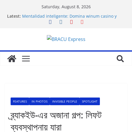
Saturday, August 8, 2026
Latest:
Mentalidad inteligente: Domina winum casino y
eleva tu juego
İlk Para Yatırma Teklifiniz ve Hoş Geldin Bonusunu
Nasıl Alabilirsiniz
Acquire the thrill: fairpari’s professional gambling
strategy revealed
Stimulating journeys: research and make your next
casino winum casino move
Domina la apuesta y maximiza tu emoción con
maxwin argentina
FEATURES
IN PHOTOS
INVISIBLE PEOPLE
SPOTLIGHT
ব্র্যাকইউ-এর অজানা গল্প: লিফট
ব্যবস্থাপনায় যারা