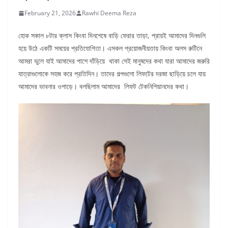
February 21, 2026
Rawhi Deema Reza
হোক সকাল ৮টার ক্লাস কিংবা দিনশেষে বাড়ি ফেরার তাড়া, প্রায়ই আমাদের দিনগুলি
হয়ে উঠে একটি সময়ের প্রতিযোগিতা। এসকল প্রয়োজনীয়তায় কিংবা অলস রুটিনে
আমরা ভুলে যাই আমাদের পাশে দাঁড়িয়ে থাকা সেই মানুষদের কথা যারা আমাদের জরুরি
যাত্রাগুলোকে সহজ করে প্রতিদিন। তাদের গল্পগুলো লিফটের দরজা ছাড়িয়ে চলে যায়
আমাদের ভাবনার ওপাড়ে। বলছিলাম আমাদের লিফট টেকনিশিয়ানদের কথা।