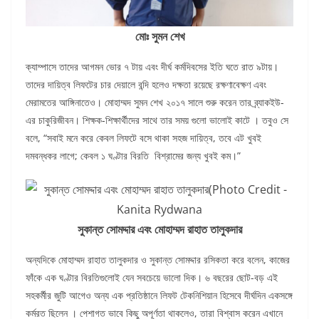
মোঃ সুমন শেখ
ক্যাম্পাসে তাদের আগমন ভোর ৭ টায় এবং দীর্ঘ কর্মদিবসের ইতি ঘতে রাত ৯টায়।
তাদের দায়িত্ব লিফটের চার দেয়ালে বন্দি হলেও দক্ষতা রয়েছে রক্ষণাবেক্ষণ এবং
মেরামতের আঙ্গিনাতেও। মোহাম্মদ সুমন শেখ ২০১৭ সালে শুরু করেন তার ব্র্যাকইউ-
এর চাকুরিজীবন। শিক্ষক-শিক্ষার্থীদের সাথে তার সময় গুলো ভালোই কাটে । তবুও সে
বলে, “সবাই মনে করে কেবল লিফটে বসে থাকা সহজ দায়িত্ব, তবে এট খুবই
দমবন্ধকর লাগে; কেবল ১ ঘণ্টার বিরতি বিশ্রামের জন্য খুবই কম।”
সুকান্ত সোমদ্দার এবং মোহাম্মদ রাহাত তালুকদার
অন্যদিকে মোহাম্মদ রাহাত তালুকদার ও সুকান্ত সোমদ্দার রসিকতা করে বলেন, কাজের
ফাঁকে এক ঘণ্টার বিরতিগুলোই যেন সবচেয়ে ভালো দিক। ৬ বছরের ছোট-বড় এই
সহকর্মীর জুটি আগেও অন্য এক প্রতিষ্ঠানে লিফট টেকনিশিয়ান হিসেবে দীর্ঘদিন একসঙ্গে
কর্মরত ছিলেন । পেশাগত ভাবে কিছু অপূর্ণতা থাকলেও, তারা বিশ্বাস করেন এখানে