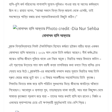
হাসি-খুশি কর্ম পরিবেশের পাশাপাশি সুযোগ-সুবিধাও পাওয়া যায় যা আগের কর্মস্থলে
ছিল না। রাহাত বলেন, “আমরা সকলে ভিন্ন ভিন্ন জায়গা থেকে এসেছি, তাই
সবক্ষেত্রে শান্তি বজায় রাখা স্বাভাবিকভাবেই কিছুটা কঠিন।”
মোসাম্মদ হাসি আক্তার
ব্র্যাক বিশ্ববিদ্যালয়ে লিফট টেকনিশিয়ান হিসেবে কর্মরত দুইজন নারীর মধ্যে একজন
মোসাম্মত হাসি আক্তার। ২০১৯ সাল থেকে তিনি কর্মরত আছেন। দীর্ঘ কর্মঘণ্টার
মাঝেও হাসির জীবনে লুকিয়ে থাকে এক নিরব আনন্দ। বিরতির সময়ে কিভাবে কাটান –
এই প্রশ্নের উত্তরে সাত মাস বয়সী কন্যা তাসফিয়ার কথা বলতে গিয়ে হাসির চোখ
স্নেহে ভরে উঠে। ব্র্যাকইউ-এর কাছাকাছি বসবাস করার সুবাদে বিরতির সময় তিনি
দ্রুত মেয়ের কাছে ছুটে যান । এ বিষয়ে সহকর্মীদের সহযোগিতায় তিনি কৃতজ্ঞ।
লিফটের ভিতরে কাজ করে হাসি পরিচিত মুখগুলোর ভিড়ে জীবনের মানচিত্র আঁকতে
শিখেছেন। আধোঘুম ও ক্লান্ত মুখ, তাড়াহুড়োয় থাকা যাত্রী, আর যারা কিছুক্ষন থেমে
সামান্য কৃতজ্ঞতা প্রকাশ করে যারা – তাদের সবার কথাই হাসি মনে রাখেন। নির্জন ও
একঘেয়ে ক্যাম্পাসের চেয়ে এই ক্ষণস্থায়ী মুহূর্তগুলোই তার বেশি প্রিয়।