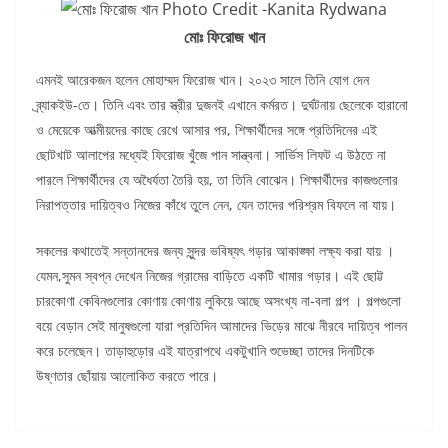
মোঃ ফিরোজ খান
এমনই আরেকজন হলেন মোহাম্মদ ফিরোজ খান। ২০২৩ সালে তিনি যোগ দেন
ব্র্যাকইউ-তে। তিনি এবং তার স্ত্রীর দুজনই এখানে কর্মরত। দুর্ঘটনায় ছেলেকে হারানো
ও মেয়েকে আত্মীয়দের কাছে রেখে আসার পর, শিক্ষার্থীদের সঙ্গে প্রতিদিনের এই
ছোটখাট আলাপের মধ্যেই ফিরোজ খুঁজে পান সান্ত্বনা। সার্ভিস লিফট এ উঠতে না
পারলে শিক্ষার্থীদের যে অধৈর্যতা তৈরি হয়, তা তিনি বোঝেন। শিক্ষার্থীদের কাজগুলোর
নিরাপত্তার দায়িত্বও নিজের কাঁধে তুলে নেন, যেন তাদের পরিশ্রম বিফলে না যায়।
সকলের কথাতেই সন্তানদের জন্য সুন্দর ভবিষ্যৎ গড়ার আকাঙ্ক্ষা লক্ষ্য করা যায় ।
যেমন,সুমন স্বপ্ন দেখেন নিজের গ্রামের বাড়িতে একটি খামার গড়ার। এই ছোট্ট
চারকোণা কেবিনগুলোর কোণায় কোণায় লুকিয়ে আছে অসংখ্য না-বলা গল্প । গল্পগুলো
বয়ে বেড়ান সেই মানুষগুলো যারা প্রতিদিন আমাদের ভিড়ের মাঝে নীরবে দায়িত্ব পালন
করে চলেছেন। তাড়াহুড়োর এই যাত্রাপথে একটুখানি শুভেচ্ছা তাদের দিনটিকে
উষ্ণতার ছোঁয়ায় আলোকিত করতে পারে।